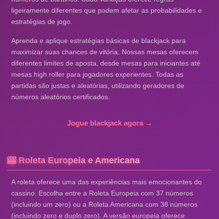
ligeiramente diferentes que podem afetar as probabilidades e
estratégias de jogo.
Aprenda e aplique estratégias básicas de blackjack para
maximizar suas chances de vitória. Nossas mesas oferecem
diferentes limites de aposta, desde mesas para iniciantes até
mesas high roller para jogadores experientes. Todas as
partidas são justas e aleatórias, utilizando geradores de
números aleatórios certificados.
Jogue blackjack agora →
🎰 Roleta Europeia e Americana
A roleta oferece uma das experiências mais emocionantes do
cassino. Escolha entre a Roleta Europeia com 37 números
(incluindo um zero) ou a Roleta Americana com 38 números
(incluindo zero e duplo zero). A versão europeia oferece