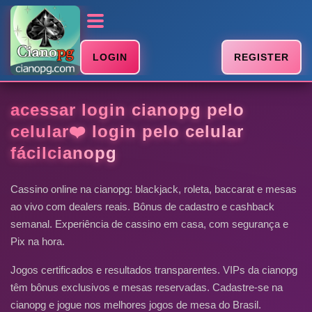
LOGIN
REGISTER
acessar login cianopg pelo
celular❤️ login pelo celular
fácil
cianopg
Cassino online na cianopg: blackjack, roleta, baccarat e mesas
ao vivo com dealers reais. Bônus de cadastro e cashback
semanal. Experiência de cassino em casa, com segurança e
Pix na hora.
Jogos certificados e resultados transparentes. VIPs da cianopg
têm bônus exclusivos e mesas reservadas. Cadastre-se na
cianopg e jogue nos melhores jogos de mesa do Brasil.