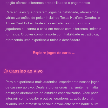
opção oferece diferentes probabilidades e pagamentos.
Para aqueles que preferem jogos de habilidade, oferecemos
várias variações de poker incluindo Texas Hold'em, Omaha, e
Three Card Poker. Teste suas estratégias contra outros
jogadores ou contra a casa em mesas com diferentes limites e
formatos. O poker combina sorte com habilidade estratégica,
oferecendo uma experiência única e desafiadora.
Explore jogos de carta →
📺 Cassino ao Vivo
Para a experiência mais autêntica, experimente nossos jogos
de cassino ao vivo. Dealers profissionais transmitem em alta
definição diretamente de estúdios especializados. Você pode
interagir com o dealer e outros jogadores através do chat,
criando uma atmosfera social e envolvente semelhante a um