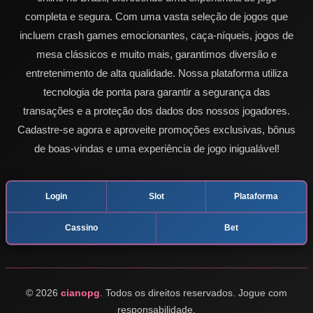
completa e segura. Com uma vasta seleção de jogos que
incluem crash games emocionantes, caça-níqueis, jogos de
mesa clássicos e muito mais, garantimos diversão e
entretenimento de alta qualidade. Nossa plataforma utiliza
tecnologia de ponta para garantir a segurança das
transações e a proteção dos dados dos nossos jogadores.
Cadastre-se agora e aproveite promoções exclusivas, bônus
de boas-vindas e uma experiência de jogo inigualável!
Login
Slot
Plataforma
Cassino
Bet
© 2026
cianopg
. Todos os direitos reservados. Jogue com
responsabilidade.