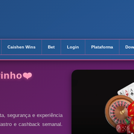
Caishen Wins
Bet
Login
Plataforma
Dow
rinho❤️
ta, segurança e experiência
adastro e cashback semanal.