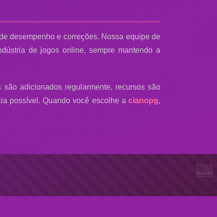
s de desempenho e correções. Nossa equipe de
ndústria de jogos online, sempre mantendo a
 são adicionados regularmente, recursos são
ncia possível. Quando você escolhe a
cianopg
,