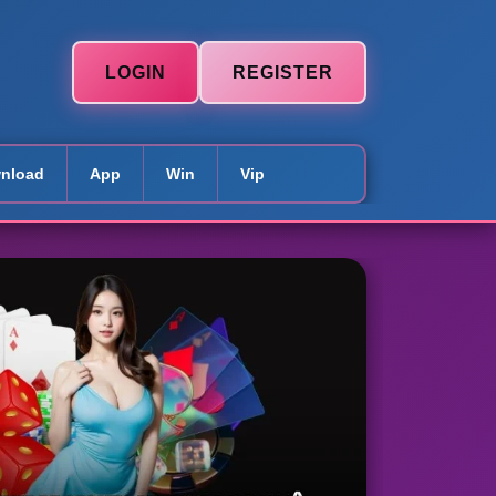
LOGIN
REGISTER
nload
App
Win
Vip