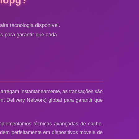
anopg?
lta tecnologia disponível.
as para garantir que cada
 carregam instantaneamente, as transações são
 Delivery Network) global para garantir que
Implementamos técnicas avançadas de cache,
dem perfeitamente em dispositivos móveis de