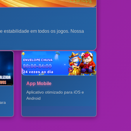
 e estabilidade em todos os jogos. Nossa
App Mobile
Aplicativo otimizado para iOS e
Android
para