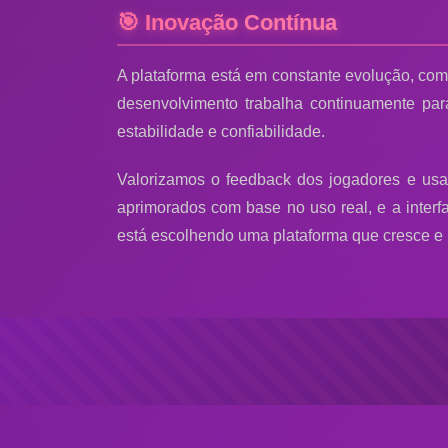
🎯 Inovação Contínua
A plataforma está em constante evolução, co
desenvolvimento trabalha continuamente par
estabilidade e confiabilidade.
Valorizamos o feedback dos jogadores e usa
aprimorados com base no uso real, e a inter
está escolhendo uma plataforma que cresce e 