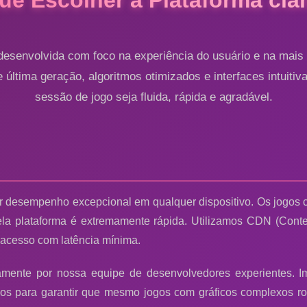
ue Escolher a Plataforma ci
desenvolvida com foco na experiência do usuário e na mais a
 última geração, algoritmos otimizados e interfaces intuitiv
sessão de jogo seja fluida, rápida e agradável.
ecer desempenho excepcional em qualquer dispositivo. Os jogos
 plataforma é extremamente rápida. Utilizamos CDN (Content
 acesso com latência mínima.
uamente por nossa equipe de desenvolvedores experientes. 
os para garantir que mesmo jogos com gráficos complexos ro