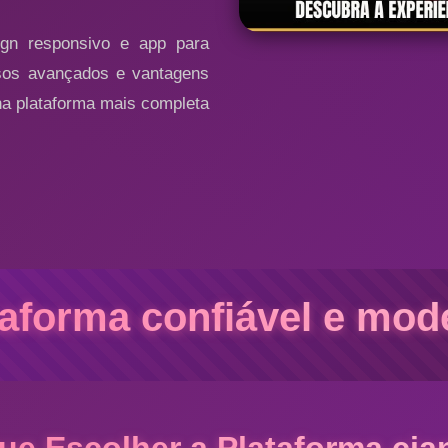
ign responsivo e app para
sos avançados e vantagens
na plataforma mais completa
taforma confiável e mod