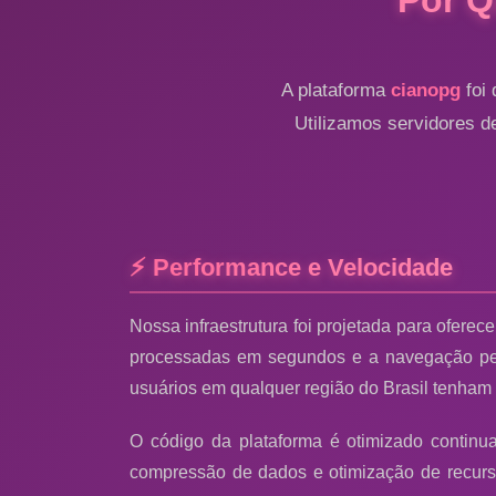
Por Q
A plataforma
cianopg
foi 
Utilizamos servidores de
⚡ Performance e Velocidade
Nossa infraestrutura foi projetada para ofer
processadas em segundos e a navegação pela
usuários em qualquer região do Brasil tenham
O código da plataforma é otimizado contin
compressão de dados e otimização de recurs