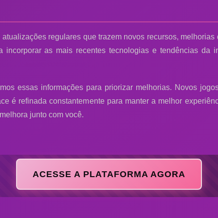
m atualizações regulares que trazem novos recursos, melhoria
a incorporar as mais recentes tecnologias e tendências da i
mos essas informações para priorizar melhorias. Novos jogos
face é refinada constantemente para manter a melhor experiê
melhora junto com você.
ACESSE A PLATAFORMA AGORA